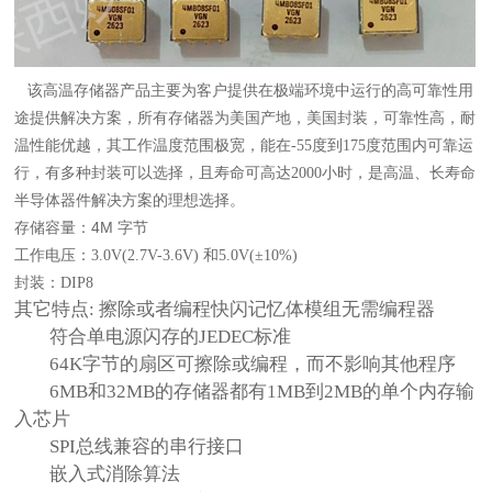
该高温存储器产品主要为客户提供在
极端环境中运行的高可靠性
用
途提供解决方案，所有存储器为美国产地，美国封装，可靠性高，耐
温性能优越，其工作温度范围极宽，能在-55度到175度范围内可靠运
行，有多种封装可以选择，且寿命可高达2000小时，是高温、长寿命
半导体器件解决方案的理想选择。
4M 字节
存储容量：
工作电压
：
3.0V(2.7V-3.6V) 和5.0V(
±
10%)
封装
：
DIP8
其它特点:
擦除或者编程快闪记忆体模组无需编程器
符合单电源闪存的
JEDEC
标准
64K字节的扇区可擦除或编程，而不影响其他
程序
6MB和32MB的存储器都有1MB到2MB的单个内存输
入芯片
SPI总线兼容的串行接口
嵌入式消除算
法